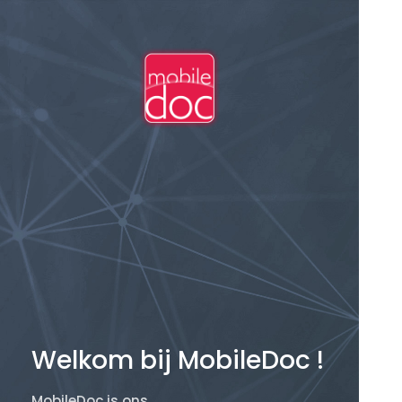
Welkom bij MobileDoc !
MobileDoc is ons